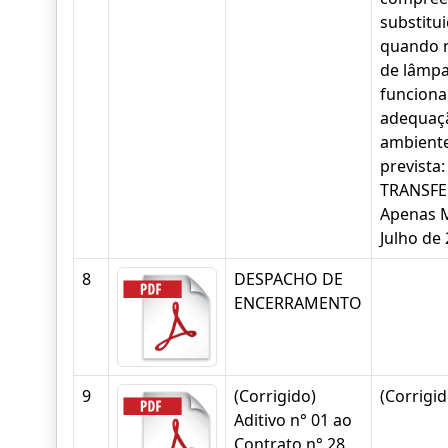
substitu
quando n
de lâmpa
funciona
adequaçã
ambient
prevista
TRANSFE
Apenas M
Julho de
8
DESPACHO DE
ENCERRAMENTO
9
(Corrigido)
(Corrigid
Aditivo n° 01 ao
Contrato n° 28