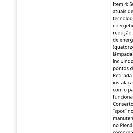
Item 4: 
atuais d
tecnolog
energéti
redução
de energi
(quatorz
lâmpadas
incluind
pontos d
Retirada
instalaç
com o pa
funciona
Conserto 
“spot” no
manutenç
no Plená
compreen