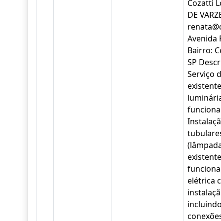
Cozatti 
DE VARZE
renata@c
Avenida 
Bairro: C
SP Descri
Serviço d
existent
luminária
funciona
Instalaç
tubulare
(lâmpada
existente
funciona
elétrica
instalaçã
incluindo
conexões