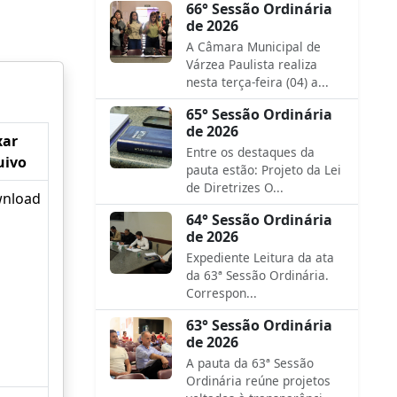
66° Sessão Ordinária
de 2026
A Câmara Municipal de
Várzea Paulista realiza
nesta terça-feira (04) a...
65° Sessão Ordinária
de 2026
xar
Entre os destaques da
uivo
pauta estão: Projeto da Lei
de Diretrizes O...
nload
64° Sessão Ordinária
de 2026
Expediente Leitura da ata
da 63ª Sessão Ordinária.
Correspon...
63° Sessão Ordinária
de 2026
A pauta da 63ª Sessão
Ordinária reúne projetos