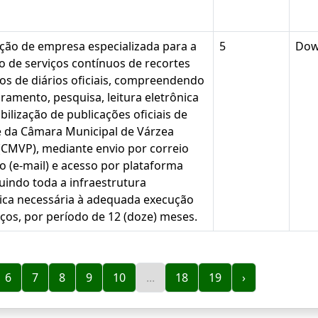
ção de empresa especializada para a
5
Dow
o de serviços contínuos de recortes
cos de diários oficiais, compreendendo
ramento, pesquisa, leitura eletrônica
bilização de publicações oficiais de
e da Câmara Municipal de Várzea
 (CMVP), mediante envio por correio
co (e-mail) e acesso por plataforma
luindo toda a infraestrutura
ica necessária à adequada execução
iços, por período de 12 (doze) meses.
6
7
8
9
10
...
18
19
›