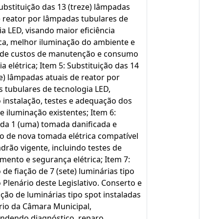
Substituição das 13 (treze) lâmpadas
e reator por lâmpadas tubulares de
ia LED, visando maior eficiência
ca, melhor iluminação do ambiente e
 de custos de manutenção e consumo
a elétrica; Item 5: Substituição das 14
e) lâmpadas atuais de reator por
 tubulares de tecnologia LED,
o instalação, testes e adequação dos
e iluminação existentes; Item 6:
 da 1 (uma) tomada danificada e
ão de nova tomada elétrica compatível
drão vigente, incluindo testes de
mento e segurança elétrica; Item 7:
de fiação de 7 (sete) luminárias tipo
 Plenário deste Legislativo. Conserto e
ão de luminárias tipo spot instaladas
rio da Câmara Municipal,
dendo diagnóstico, reparo,