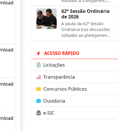
voltados à transparênci...
nload
62° Sessão Ordinária
de 2026
A pauta da 62ª Sessão
Ordinária traz discussões
voltadas ao planejamen...
nload
ACESSO RÁPIDO
Licitações
Transparência
nload
Concursos Públicos
Ouvidoria
e-SIC
nload