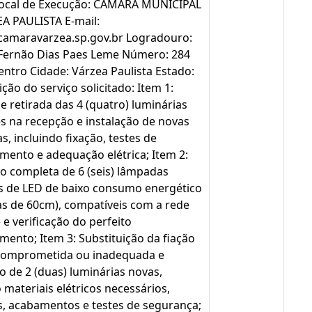
Local de Execução: CAMARA MUNICIPAL
A PAULISTA E-mail:
amaravarzea.sp.gov.br Logradouro:
Fernão Dias Paes Leme Número: 284
entro Cidade: Várzea Paulista Estado:
ção do serviço solicitado: Item 1:
e retirada das 4 (quatro) luminárias
es na recepção e instalação de novas
s, incluindo fixação, testes de
mento e adequação elétrica; Item 2:
ão completa de 6 (seis) lâmpadas
s de LED de baixo consumo energético
s de 60cm), compatíveis com a rede
 e verificação do perfeito
mento; Item 3: Substituição da fiação
 comprometida ou inadequada e
o de 2 (duas) luminárias novas,
 materiais elétricos necessários,
, acabamentos e testes de segurança;