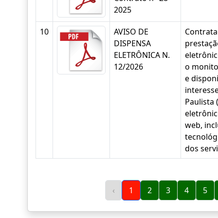
2025
10
AVISO DE
Contrata
DISPENSA
prestaçã
ELETRÔNICA N.
eletrôni
12/2026
o monito
e disponi
interess
Paulista
eletrôni
web, inc
tecnológ
dos serv
‹
1
2
3
4
5