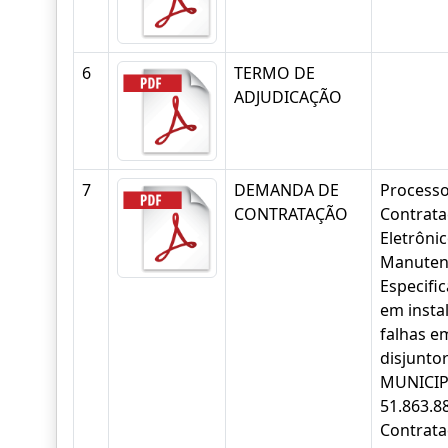
6
TERMO DE
ADJUDICAÇÃO
7
DEMANDA DE
Processo
CONTRATAÇÃO
Contrata
Eletrôni
Manutençã
Especifi
em instal
falhas e
disjunt
MUNICIP
51.863.8
Contrata