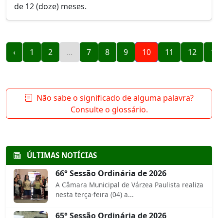
de 12 (doze) meses.
‹
1
2
...
7
8
9
10
11
12
1
Não sabe o significado de alguma palavra?
Consulte o glossário.
ÚLTIMAS NOTÍCIAS
66° Sessão Ordinária de 2026
A Câmara Municipal de Várzea Paulista realiza
nesta terça-feira (04) a...
65° Sessão Ordinária de 2026