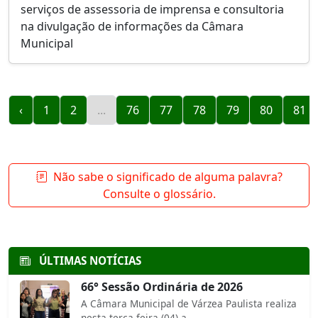
serviços de assessoria de imprensa e consultoria
na divulgação de informações da Câmara
Municipal
‹
1
2
...
76
77
78
79
80
81
Não sabe o significado de alguma palavra?
Consulte o glossário.
ÚLTIMAS NOTÍCIAS
66° Sessão Ordinária de 2026
A Câmara Municipal de Várzea Paulista realiza
nesta terça-feira (04) a...