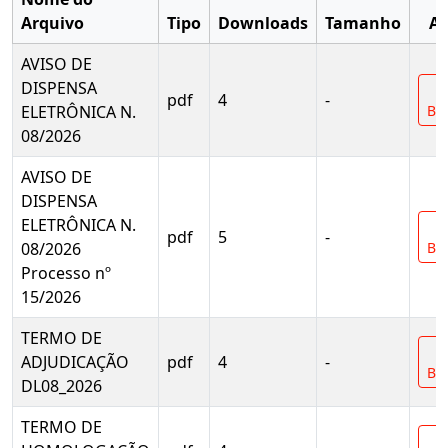
Arquivo
Tipo
Downloads
Tamanho
Aç
AVISO DE
DISPENSA
pdf
4
-
ELETRÔNICA N.
Bai
08/2026
AVISO DE
DISPENSA
ELETRÔNICA N.
pdf
5
-
08/2026
Bai
Processo nº
15/2026
TERMO DE
ADJUDICAÇÃO
pdf
4
-
Bai
DL08_2026
TERMO DE