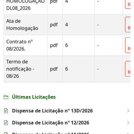
HOMOLOGAÇÃO
pdf
4
-
Bai
DL08_2026
Ata de
pdf
4
-
Homologação
Bai
Contrato nº
pdf
6
-
08/2026.
Bai
Termo de
notificação -
pdf
6
-
Bai
08/26
Últimas Licitações
Dispensa de Licitação nº 13D/2026
Dispensa de Licitação nº 12/2026